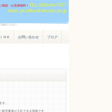
TEL.
0550-84-7377
ご相談・お見積無料！
MAIL.ys-office＠iris.ocn.ne.jp
ご相談ください。
ＩＮＫ
お問い合わせ
ブログ
ます。
に販売業者が入札できる資格です。