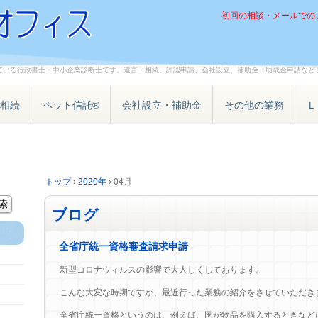
初回の相談・メールでの
ている行政書士・中小企業診断士です。遺言・相続、許認申請、会社設立、補助金・助成金申請など
相続
ペット信託®
会社設立・補助金
その他の業務
Ｌ
トップ
›
2020年
›
04月
ブログ
全省庁統一資格審査請求申請
新型コロナウィルスの影響で大人しくしております。
こんな大変な時期ですが、最近行った業務の紹介をさせていただき
全省庁統一資格というのは、例えば、国が物品を購入するときなど