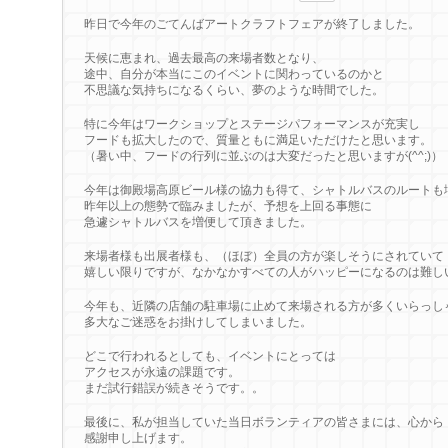
昨日で今年のごてんばアートクラフトフェアが終了しました。
天候に恵まれ、過去最高の来場者数となり、
途中、自分が本当にこのイベントに関わっているのかと
不思議な気持ちになるくらい、夢のような時間でした。
特に今年はワークショップとステージパフォーマンスが充実し
フードも拡大したので、質量ともに満足いただけたと思います。
（暑い中、フードの行列に並ぶのは大変だったと思いますが(^^;)）
今年は御殿場高原ビール様の協力も得て、シャトルバスのルートも
昨年以上の態勢で臨みましたが、予想を上回る事態に
急遽シャトルバスを増便して頂きました。
来場者様も出展者様も、（ほぼ）全員の方が楽しそうにされていて
嬉しい限りですが、なかなかすべての人がハッピーになるのは難し
今年も、近隣の店舗の駐車場に止めて来場される方が多くいらっし
多大なご迷惑をお掛けしてしまいました。
どこで行われるとしても、イベントにとっては
アクセスが永遠の課題です。
まだ試行錯誤が続きそうです。。
最後に、私が担当していた当日ボランティアの皆さまには、心から
感謝申し上げます。