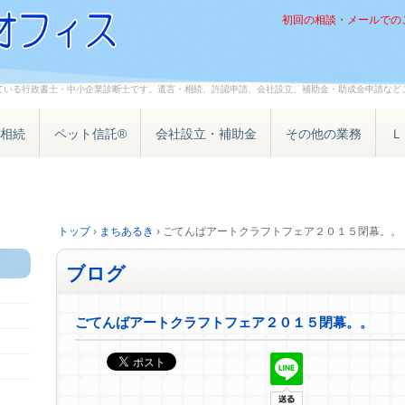
初回の相談・メールでの
ている行政書士・中小企業診断士です。遺言・相続、許認申請、会社設立、補助金・助成金申請など
相続
ペット信託®
会社設立・補助金
その他の業務
Ｌ
トップ
›
まちあるき
›
ごてんばアートクラフトフェア２０１５閉幕。。
ブログ
ごてんばアートクラフトフェア２０１５閉幕。。